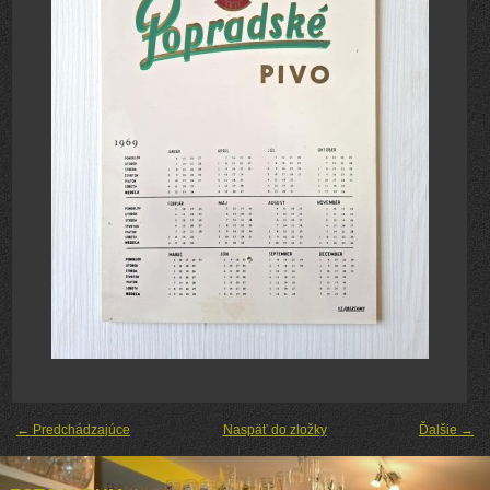
← Predchádzajúce
Naspäť do zložky
Ďalšie →