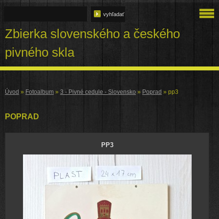
Zbierka slovenského a českého
pivného skla
Úvod
»
Fotoalbum
»
3 - Pivné cedule - Slovensko
»
Poprad
»
pp3
POPRAD
PP3