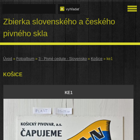
Zbierka slovenského a českého
pivného skla
Úvod
»
Fotoalbum
»
3 - Pivné cedule - Slovensko
»
Košice
»
ke1
KOŠICE
KE1