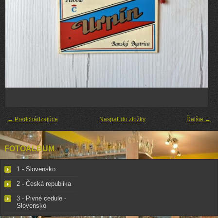
← Predchádzajúce
Naspäť do zložky
Ďalšie →
FOTOALBUM
1 - Slovensko
2 - Česká republika
3 - Pivné cedule -
Slovensko