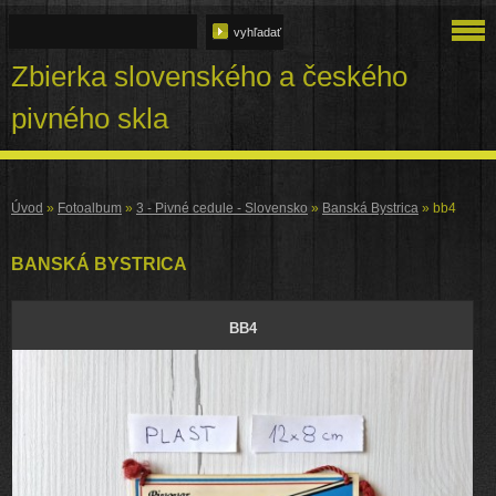
Zbierka slovenského a českého
pivného skla
Úvod
»
Fotoalbum
»
3 - Pivné cedule - Slovensko
»
Banská Bystrica
»
bb4
BANSKÁ BYSTRICA
BB4